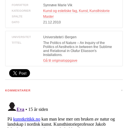
Synnøve Marie Vik
FORFATTER
Kunst og estetiske fag
,
Kunst
,
Kunsthistorie
KATEGORIER
Master
SPALTE
21.12.2010
DATO
Universitetet i Bergen
UNIVERSITET
The Politics of Nature – An Inquiry of the
TITTEL
Politics of Aesthetics in between the Sublime
and Relational in Olafur Eliasson's
Installations.
Gå til originaloppgave
KOMMENTARER