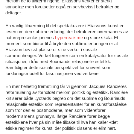
mellom de to tilnærmingene. Eliassons verker er sterkt
sanselige men forutsetter også en selvbevisst betrakter og
deltager.
En vanlig tilnærming til det spektakulære i Eliassons kunst er
tesen om den sublime erfaring, der betrakteren overmannes av
naturrepresentasjonenes
hyperrealisme
og store skala. Et
moment som bidrar til å bryte den sublime erfaringen er at
Eliasson bevisst plasserer sine verker i sosiale
sammenhenger. Verket fungerer som en katalysator for sosiale
situasjoner, i tråd med Bourriauds relasjonelle estetikk.
Samtidig er dette sosiale perspektivet for snevert som
forklaringsmodell for fascinasjonen ved verkene.
En mer helhetlig fremstilling får vi gjennom Jacques Rancières
reformulering av forholdet mellom politikk og estetikk. Rancière
kritiserer både Lyotards begrep om det sublime og Bourriauds
relasjonelle estetikk som representanter for en kunstforståelse
som tror den er postmoderne, men som viderefører
modernismens grunnsyn. Ifølge Rancière fører begge
estetikkene hver på sin måte tilbake til hva han kaller «det
etiske regime» for kunst, der politisk dissens er eliminert.