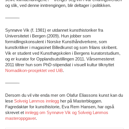
og slik, ved denne inntrengingen, blir deltager i politikken.
———-
Synnøve Vik (f. 1981) er utdannet kunsthistoriker fra
Universitetet i Bergen (2009). Hun jobber som
formidlingskonsulent i Norske Kunsthåndverkere, som
kunstkritiker i magasinet Billedkunst og som frilans skribent.
Vik er student ved Kunsthøgskolen i Bergens kuratorstudium,
og er kurator for Opplandsutstillingen 2011. Vårsemesteret
2011 tiltrer hun som PhD-stipendiat i visuell kultur tilknyttet
Nomadikon-prosjektet ved UiB
.
———-
Dersom du vil vite enda mer om Olafur Eliassons kunst kan du
lese
Solveig Lønmos innlegg
her på Masterbloggen.
Fagredaktør for kunsthistorie, Eva Rem Hansen, har også
skrevet et
innlegg om Synnøve Vik og Solveig Lønmos
masteroppgaver
.