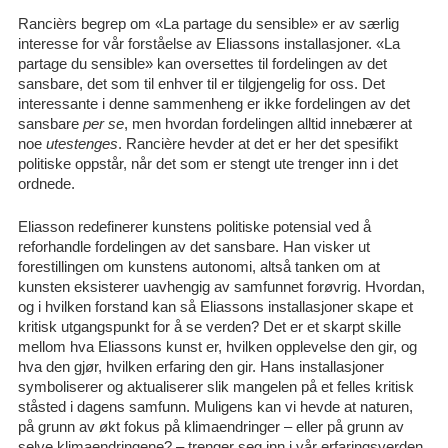
Rancièrs begrep om «La partage du sensible» er av særlig
interesse for vår forståelse av Eliassons installasjoner. «La
partage du sensible» kan oversettes til fordelingen av det
sansbare, det som til enhver til er tilgjengelig for oss. Det
interessante i denne sammenheng er ikke fordelingen av det
sansbare
per se
, men hvordan fordelingen alltid innebærer at
noe
utestenges
. Rancière hevder at det er her det spesifikt
politiske oppstår, når det som er stengt ute trenger inn i det
ordnede.
Eliasson redefinerer kunstens politiske potensial ved å
reforhandle fordelingen av det sansbare. Han visker ut
forestillingen om kunstens autonomi, altså tanken om at
kunsten eksisterer uavhengig av samfunnet forøvrig. Hvordan,
og i hvilken forstand kan så Eliassons installasjoner skape et
kritisk utgangspunkt for å se verden? Det er et skarpt skille
mellom hva Eliassons kunst er, hvilken opplevelse den gir, og
hva den gjør, hvilken erfaring den gir. Hans installasjoner
symboliserer og aktualiserer slik mangelen på et felles kritisk
ståsted i dagens samfunn. Muligens kan vi hevde at naturen,
på grunn av økt fokus på klimaendringer – eller på grunn av
selve klimaendringene? – trenger seg inn i vår erfaringsverden