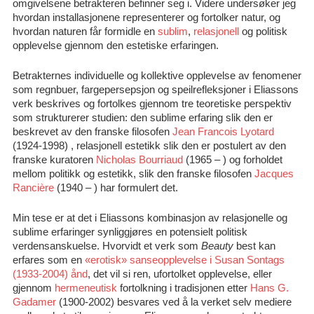
omgivelsene betrakteren befinner seg i. Videre undersøker jeg
hvordan installasjonene representerer og fortolker natur, og
hvordan naturen får formidle en
sublim
,
relasjonell
og politisk
opplevelse gjennom den estetiske erfaringen.
Betrakternes individuelle og kollektive opplevelse av fenomener
som regnbuer, fargepersepsjon og speilrefleksjoner i Eliassons
verk beskrives og fortolkes gjennom tre teoretiske perspektiv
som strukturerer studien: den sublime erfaring slik den er
beskrevet av den franske filosofen
Jean Francois Lyotard
(1924-1998) , relasjonell estetikk slik den er postulert av den
franske kuratoren
Nicholas Bourriaud
(1965 – ) og forholdet
mellom politikk og estetikk, slik den franske filosofen
Jacques
Rancière
(1940 – ) har formulert det.
Min tese er at det i Eliassons kombinasjon av relasjonelle og
sublime erfaringer synliggjøres en potensielt politisk
verdensanskuelse. Hvorvidt et verk som
Beauty
best kan
erfares som en
«erotisk» sanseopplevelse i Susan Sontags
(1933-2004) ånd
, det vil si ren, ufortolket opplevelse, eller
gjennom
hermeneutisk
fortolkning i tradisjonen etter
Hans G.
Gadamer
(1900-2002) besvares ved å la verket selv mediere