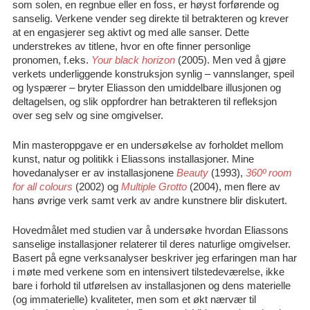
som solen, en regnbue eller en foss, er høyst forførende og
sanselig. Verkene vender seg direkte til betrakteren og krever
at en engasjerer seg aktivt og med alle sanser. Dette
understrekes av titlene, hvor en ofte finner personlige
pronomen, f.eks.
Your black horizon
(2005). Men ved å gjøre
verkets underliggende konstruksjon synlig – vannslanger, speil
og lyspærer – bryter Eliasson den umiddelbare illusjonen og
deltagelsen, og slik oppfordrer han betrakteren til refleksjon
over seg selv og sine omgivelser.
Min masteroppgave er en undersøkelse av forholdet mellom
kunst, natur og politikk i Eliassons installasjoner. Mine
hovedanalyser er av installasjonene
Beauty
(1993),
360º room
for all colours
(2002) og
Multiple Grotto
(2004), men flere av
hans øvrige verk samt verk av andre kunstnere blir diskutert.
Hovedmålet med studien var å undersøke hvordan Eliassons
sanselige installasjoner relaterer til deres naturlige omgivelser.
Basert på egne verksanalyser beskriver jeg erfaringen man har
i møte med verkene som en intensivert tilstedeværelse, ikke
bare i forhold til utførelsen av installasjonen og dens materielle
(og immaterielle) kvaliteter, men som et økt nærvær til