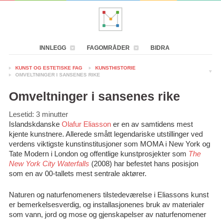
INNLEGG
FAGOMRÅDER
BIDRA
KUNST OG ESTETISKE FAG
KUNSTHISTORIE
OMVELTNINGER I SANSENES RIKE
Omveltninger i sansenes rike
Lesetid:
3
minutter
Islandskdanske
Olafur Eliasson
er en av samtidens mest
kjente kunstnere. Allerede smått legendariske utstillinger ved
verdens viktigste kunstinstitusjoner som MOMA i New York og
Tate Modern i London og offentlige kunstprosjekter som
The
New York City Waterfalls
(2008) har befestet hans posisjon
som en av 00-tallets mest sentrale aktører.
Naturen og naturfenomeners tilstedeværelse i Eliassons kunst
er bemerkelsesverdig, og installasjonenes bruk av materialer
som vann, jord og mose og gjenskapelser av naturfenomener