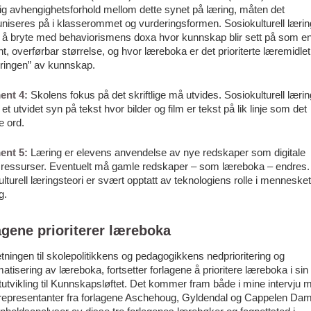
ig avhengighetsforhold mellom dette synet på læring, måten det
iseres på i klasserommet og vurderingsformen. Sosiokulturell lærin
 å bryte med behaviorismens doxa hvor kunnskap blir sett på som e
t, overførbar størrelse, og hvor læreboka er det prioriterte læremidlet 
øringen” av kunnskap.
ent 4:
Skolens fokus på det skriftlige må utvides. Sosiokulturell lærin
et utvidet syn på tekst hvor bilder og film er tekst på lik linje som det
e ord.
ent 5:
Læring er elevens anvendelse av nye redskaper som digitale
sressurser. Eventuelt må gamle redskaper – som læreboka – endres.
lturell læringsteori er svært opptatt av teknologiens rolle i menneske
g.
agene prioriterer læreboka
tningen til skolepolitikkens og pedagogikkens nedprioritering og
atisering av læreboka, fortsetter forlagene å prioritere læreboka i sin
utvikling til Kunnskapsløftet. Det kommer fram både i mine intervju 
srepresentanter fra forlagene Aschehoug, Gyldendal og Cappelen Da