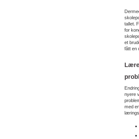
Dermed 
skolepo
tallet.
for kon
skolepo
et brud
fått en 
Lære
prob
Endring
nyere v
problem
med en
lærings