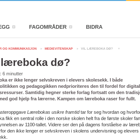
EGG
FAGOMRÅDER
BIDRA
R OG KOMMUNIKASJON
MEDIEVITENSKAP
VIL LÆREBOKA DØ?
l læreboka dø?
d:
6
minutter
ka er ikke lenger selvskreven i elevers skolesekk. I både
olitikken og pedagogikken nedprioriteres den til fordel for digita
sressurser. Samtidig hegner sterke forlag fortsatt om den tradisj
med god hjelp fra lærerne. Kampen om læreboka raser for fullt.
asteroppgave
Lærebokas usikre framtid
tar for seg hvordan og hvorfo
a fikk en sentral rolle i den norske skolen helt fra de første skoler fan
nnelsen av 1100-tallet. Videre ser den på dagens forståelse av lære
for den ikke lenger er selvskreven i skolens undervisning og elevers
ekk.