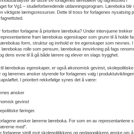
nholdsanalyser av disse tre forlagenes lærebøker og fagnettsted i
get for Vg1 – studieforberedende utdanningsprogram. Læreboka blir 
 viktigste læringsressurser. Dette til tross for forlagenes nysatsing 
e fagnettsted.
 fortsetter forlagene å prioritere læreboka? Under intervjuene trekker
srepresentantene fram lærebokas egenskaper som grunn til å holde fa
ærebokas form, struktur og innhold er tre egenskaper som nevnes. I t
 lærebokas rolle som pensum, lærebokas innvirkning på fags reno
og dens evne til å gå både lærere og elever en slags trygghet.
gg til lærebokas egenskaper, er også økonomisk gevinst, skolepolitiske
r og lærernes ønsker styrende for forlagenes valg i produktutviklingen 
psløftet. I prioritert rekkefølge synes det å være:
ernes ønsker
nomisk gevinst
epolitiske føringer.
forlagene ønsker lærerne læreboka. For som en av representantene si
lærerne med”.
år forlagene steilt mot skolepolitikkens og pedagogikkens ønske om å