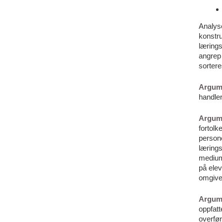
Analyse
konstru
lærings
angrep 
sortere
Argum
handler
Argum
fortolk
person
lærings
medium
på elev
omgive
Argum
oppfatt
overfør