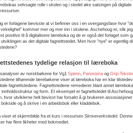
ebokas selvsagte rolle i skolen og i stedet øke satsingen på digitale
ressurser.
g er forlagene bevisste at vi befinner oss i en overgangsfase hvor ”d
e virkelighet” kommer mer og mer inn i skolene. Aschehoug er, slik jeg
st positive til å digitalisere læreboka og de er også det forlaget som g
i utviklingen av det digitale fagnettstedet. Men hvor ”nye” er egentlig d
tstedene?
ettstedenes tydelige relasjon til læreboka
dsanalyser av norskbøkene for Vg1
Spenn
,
Panorama
og
Grip Tekste
stedene tilhørende lærebøkene viser at læreboka har en klar tilstede
gitale fagnettstedene. Fagnettstedene remedierer blant annet lærebok
, innholdsstruktur og form. Et eksempel er fagnettstedet til Aschehou
n
, hvor utviklerne helt bevisst har forsøkt å gi brukeren assosiasjoner t
 bokside og å skrive i en arbeidsbok eller kladdebok.
 viser et skjermbilde fra et kurs i ressursen
Skriveverkstedet
. Denne
er har flere likheter med bokmediet.