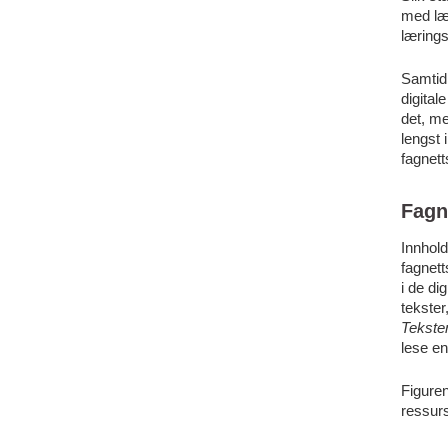
med lær
lærings
Samtidi
digital
det, me
lengst 
fagnet
Fagn
Innhol
fagnett
i de di
tekster
Tekste
lese en
Figuren
ressurs