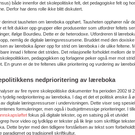
sus) både innenfor det skolepolitiske felt, det pedagogiske felt og ho
ne. Derfor har dens rolle ikke blitt diskutert.
er derimot tausheten om læreboka opphørt. Tausheten opphører når de
r et felt dukker opp grupper eller produsenter som utfordrer feltets sen
llinger, ifølge Bourdieu. Dette er de heterodoxe. Utfordreren til lærebok
 opp, nemlig de digitale læringsressursene. Bruddet med den doxiske
lsen av læreboka åpner opp for strid om læreboka i de ulike feltene. 
 bare innad i feltene det strides. Det relasjonelle forholdet mellom de t
 skolepolitikken, pedagogikken og forlagene peker også mer mot stri
tet. En grunn er de tre feltenes ulike prioritering og vurdering av lærebo
epolitikkens nedprioritering av læreboka
alyser av fire nyere skolepolitiske dokumenter fra perioden 2002 til 
n tydelig nedprioritering av læreboka. I dag et det et politisk ønske å 
av digitale læringsressurser i undervisningen. Dette viser seg spesielt
tenes formuleringer, men også i budsjettmessige prioriteringer. I till
nnskapsløftet
fokus på digitale tekster, og en satsing på et utvidet
grep hvor video og lydklipp er tekster på lik linje som skriftlige tekster
a. Dette bryter med den tidligere forståelsen av tekst som forbeholdt
re paradigmet og tradisjonell skriftkultur.