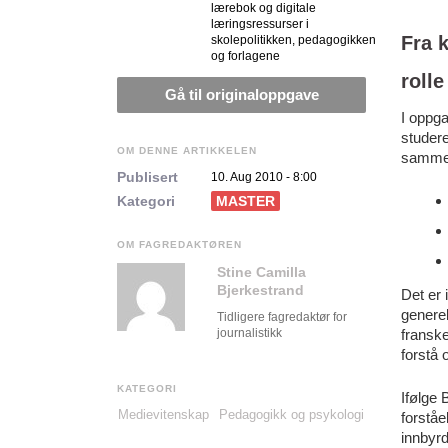
lærebok og digitale
læringsressurser i
Fra 
skolepolitikken, pedagogikken
og forlagene
rolle
Gå til originaloppgave
I oppga
studere
OM DENNE ARTIKKELEN
sammens
Publisert
10. Aug 2010 - 8:00
Kategori
MASTER
OM FAGREDAKTØREN
Stine Camilla
Bjerkestrand
Det er 
generel
Tidligere fagredaktør for
journalistikk
fransk
forstå 
KATEGORI
Ifølge 
Medievitenskap
Pedagogikk og psykologi
forståe
innbyrd