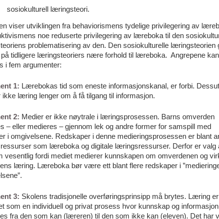
sosiokulturell læringsteori.
n viser utviklingen fra behaviorismens tydelige privilegering av lære
ktivismens noe reduserte privilegering av læreboka til den sosiokultur
teoriens problematisering av den. Den sosiokulturelle læringsteorien g
på tidligere læringsteoriers nære forhold til læreboka. Angrepene kan
s i fem argumenter:
ent 1:
Lærebokas tid som eneste informasjonskanal, er forbi. Dessu
 ikke læring lenger om å få tilgang til informasjon.
ent 2:
Medier er ikke nøytrale i læringsprosessen. Barns omverden
es – eller medieres – gjennom lek og andre former for samspill med
er i omgivelsene. Redskaper i denne medieringsprosessen er blant a
ressurser som læreboka og digitale læringsressurser. Derfor er valg
 vesentlig fordi mediet medierer kunnskapen om omverdenen og virk
ens læring. Læreboka bør være ett blant flere redskaper i ”mediering
lsene”.
ent 3:
Skolens tradisjonelle overføringsprinsipp må brytes. Læring er b
et som en individuell og privat prosess hvor kunnskap og informasjon
es fra den som kan (læreren) til den som ikke kan (eleven). Det har v