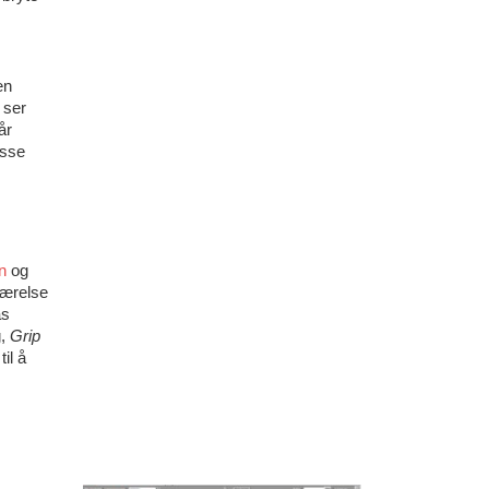
en
 ser
år
isse
n
og
værelse
as
g,
Grip
il å