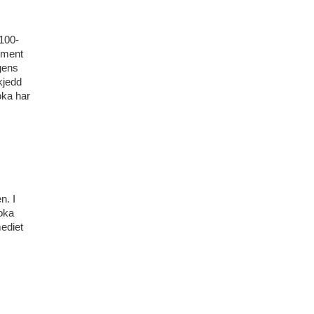
1100-
rument
agens
skjedd
oka har
n. I
boka
ediet