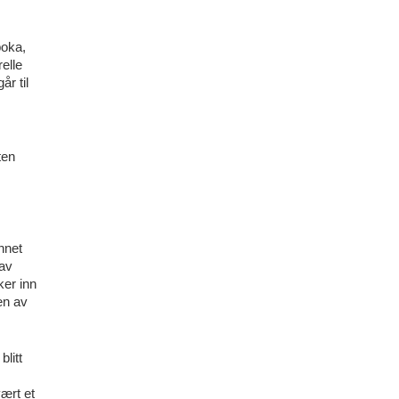
boka,
elle
år til
ten
nnet
 av
er inn
en av
litt
ært et