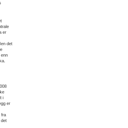
s
t
trale
a er
Men det
re
d enn
ka.
2008
øke
 i
egg er
 fra
 det