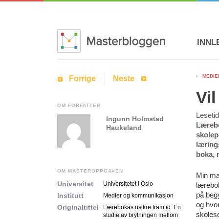
INNL
MEDIE
Forrige
Neste
Vi
OM FORFATTER
Leseti
Ingunn Holmstad
Lærebo
Haukeland
skolep
læring
boka, 
OM MASTEROPPGAVEN
Min m
Universitet
Universitetet i Oslo
lærebok
på begy
Institutt
Medier og kommunikasjon
og hvor
Originaltittel
Lærebokas usikre framtid. En
skoles
studie av brytningen mellom