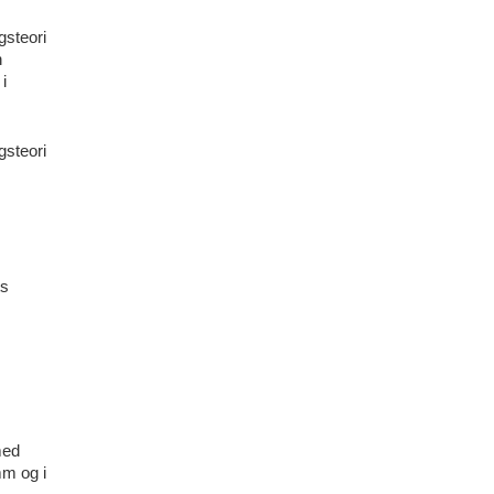
gsteori
n
i
gsteori
ts
med
mm og i