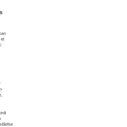
s
 kan
 et
:
r
n
e,
ordi
s
ståelse