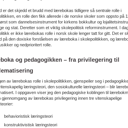
er det skjedd et brudd med lærebokas tidligere så sentrale rolle i
litikken, en rolle den fikk allerede i de norske skoler som oppsto på 
 Først som dannelsesinstrument for kirkens bokkultur og lojalitetsinst
ge og stat. Deretter som et viktig skolepolitisk reforminstrument. I d
litikk er ikke lærebokas rolle i norsk skole lenger tatt for gitt. Det er 
d på den doxiske forståelsen av læreboka i skolepolitikken, og læreb
usikker og nedprioritert rolle.
boka og pedagogikken – fra privilegering til
lematisering
en av lærebokas rolle i skolepolitikken, gjenspeiler seg i pedagogikke
itenskapelig læringsteori, den sosiokulturelle læringsteori – blir lære
atisert. I oppgaven viser jeg den pedagogiske koblingen til lærebokm
 gjennomgang av lærebokas privilegering innen tre vitenskapelige
teorier:
behavioristisk læringsteori
konstruktivistisk læringsteori