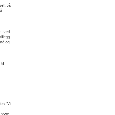
sett på
på
st ved
illegg
mmé og
til
er: ”Vi
 bryte