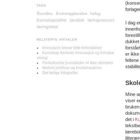
(konsen
TAGS
forlage
Bourdieu
Brukeropplevelse
forlag
Kunnskapsløftet
lærebok
læringsressurs
I dag 
læringsteori
innenfo
foresti
RELATERTE ARTIKLER
dukket
forståe
Innovasjon krever tette forbindelser
Kunnskap fremmer innovasjon og fornybar
er ikke
energi
feltene
Flerkulturelle journalister vil ikke stemples
stabili
Mellom jomfruer og knullemaskiner
Det farlige fotografiet
Skol
Mine an
viser e
bruken 
dokumen
det i
Ku
tekstbe
lærebok
litteræ