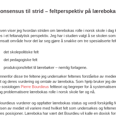
konsensus til strid – feltperspektiv på læreboka
ven viser jeg hvordan striden om lærebokas rolle i norsk skole i dag
s i et feltanalytisk perspektiv. Jeg har i studien valgt å se skolen som
att område hvor det lar seg gjøre å snakke om tre spesialiserte felt
det skolepolitiske felt
det pedagogiske felt
produksjonsfeltet til lærebøker – nemlig forlagene.
innenfor disse tre feltene jeg undersøker feltenes forståelse av medie
t og deres vurdering og omtale av læreboka. Som hjelp bruker jeg de
e sosiologen
Pierre Bourdieus
feltteori og begreper for å systematiser
og problematisere lærebokas rolle i norsk skole før og nå.
Bourdieus vurderer og oppfatter lærebokas status og verdi forskjellig f
lsen av mediet vil variere med hvilket felt som undersøkes og feltene
es posisjoner. Læreboka har vært det Bourdieu vil kalle en doxisk for