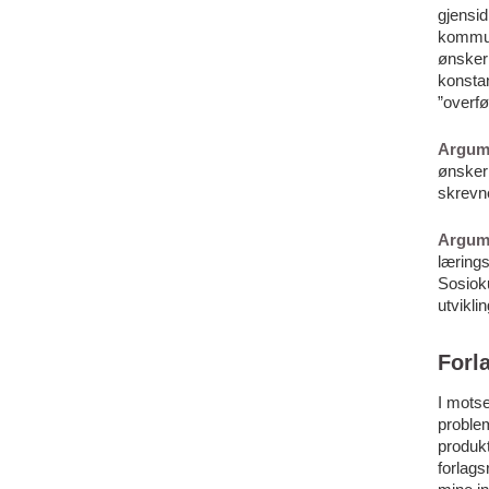
gjensid
kommun
ønsker
konstan
”overf
Argum
ønsker 
skrevn
Argum
læring
Sosioku
utviklin
Forl
I motse
problem
produkt
forlag