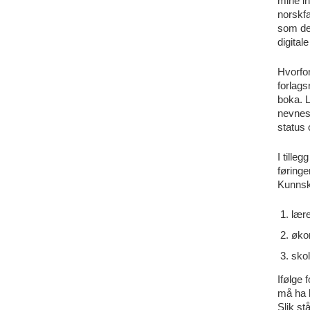
mine in
norskfa
som den
digital
Hvorfor
forlag
boka. L
nevnes
status 
I tille
føringe
Kunnska
lær
øko
skol
Ifølge 
må ha 
Slik st