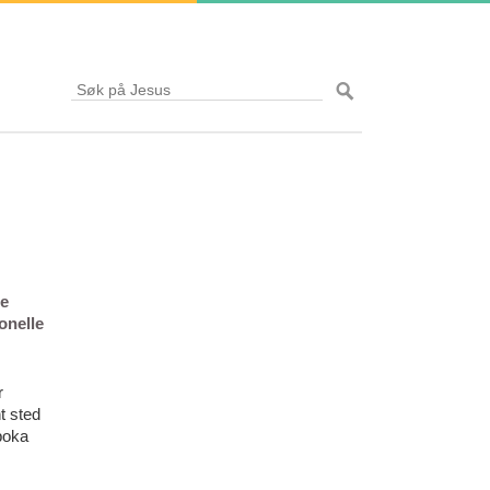
le
onelle
r
t sted
boka