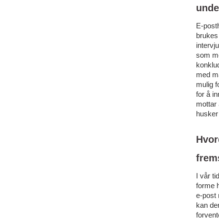
unde
E-posth
brukes 
intervj
som mot
konklu
med ma
mulig f
for å i
mottar 
husker
Hvor
frems
I vår t
forme 
e-post 
kan der
forvent