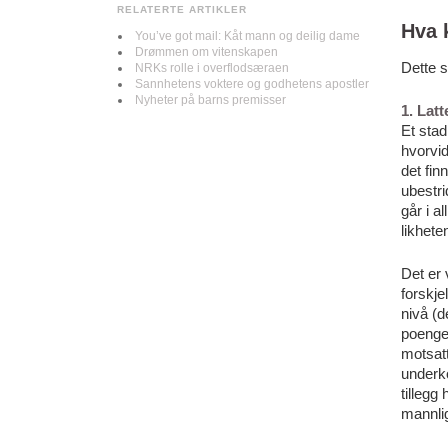
RELATERTE ARTIKLER
Hva 
You’ve got mail: Kåt mann og deilig dame
Drømmen om vitenskapen
Dette s
NRKs rolle i overflodsæraen
Sannhetens voktere og godhetens apostler
Nyheter på barns premisser
1. Lat
Et sta
hvorvi
det fin
ubestri
går i a
likhet
Det er 
forskje
nivå (d
poenget
motsatt
underko
tilleg
mannli