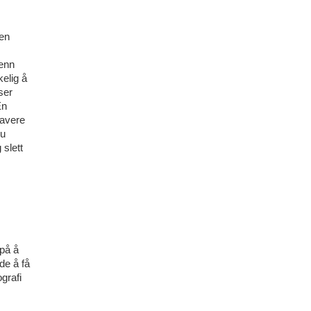
den
 enn
elig å
ser
En
lavere
du
 slett
 på å
de å få
grafi