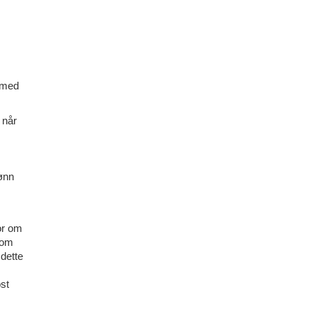
 med
 når
ønn
or om
 om
dette
st