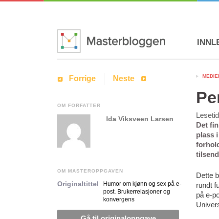
INNL
MEDIE
Forrige
Neste
Pe
OM FORFATTER
Leseti
Ida Viksveen Larsen
Det fi
plass 
forhold
tilsen
OM MASTEROPPGAVEN
Dette b
Originaltittel
Humor om kjønn og sex på e-
rundt 
post. Brukerrelasjoner og
på e-po
konvergens
Univers
Gå til originaloppgave