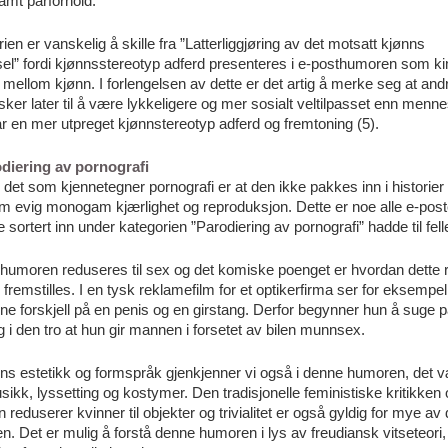
mt parforhold.
ien er vanskelig å skille fra ”Latterliggjøring av det motsatt kjønns
el” fordi kjønnsstereotyp adferd presenteres i e-posthumoren som ki
t mellom kjønn. I forlengelsen av dette er det artig å merke seg at an
er later til å være lykkeligere og mer sosialt veltilpasset enn menn
 en mer utpreget kjønnstereotyp adferd og fremtoning (5).
odiering av pornografi
det som kjennetegner pornografi er at den ikke pakkes inn i historier
om evig monogam kjærlighet og reproduksjon. Dette er noe alle e-pos
 sortert inn under kategorien ”Parodiering av pornografi” hadde til fell
humoren reduseres til sex og det komiske poenget er hvordan dette 
 fremstilles. I en tysk reklamefilm for et optikerfirma ser for eksempel
ne forskjell på en penis og en girstang. Derfor begynner hun å suge 
g i den tro at hun gir mannen i forsetet av bilen munnsex.
ns estetikk og formspråk gjenkjenner vi også i denne humoren, det 
ikk, lyssetting og kostymer. Den tradisjonelle feministiske kritikken
 reduserer kvinner til objekter og trivialitet er også gyldig for mye av
. Det er mulig å forstå denne humoren i lys av freudiansk vitseteori,