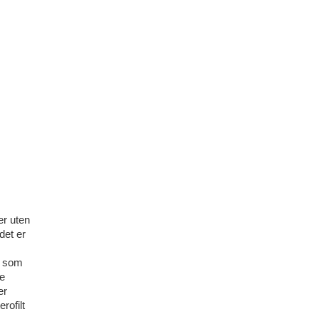
er uten
det er
r som
le
er
rofilt