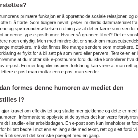
rstøttes?
umorens primære funksjon er å opprettholde sosiale relasjoner, og 
ofte til å flørte. Som tidligere nevnt peker imidlertid datamaterialet fra
uene og spørreundersøkelsen i retning av at det er færre som sender
tar denne type e-posthumor. Hva er så grunnen til det? Det er vansk
dere noen entydig. Men med mindre det er snakk om masseutsendel
nge mottakere, må det finnes like mange sendere som mottakere. 
orklaring er frykt for å bli sett på som nerd eller pervers. Terskelen er 
nnrømme at du mottar slik e-posthumor fordi du ikke kontrollerer hva 
av e-post. En mer kognitiv inspirert forklaring kan være at man rett og
 lettere e-post man mottar enn e-post man sender.
dan formes denne humoren av mediet den
tilles i?
id gjør kravet om effektivitet seg stadig mer gjeldende og dette er med
humoren. Informantene opplyste at de syntes det kan være forstyrren
midt i studie- eller arbeidsdagen. En e-post som kun inneholder et foto
for bli tatt bedre i mot enn en lang side med tekst, rett og slett fordi vi
er å bli servert det komiske poenget med en gang.