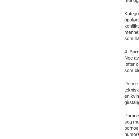
monoga
Kategor
oppførs
konflik
mennesk
som har
4. Par
Noe av 
løfter 
som ble
Denne 
teknisk
en kvin
girstan
Pornoe
seg mus
pornoen
humoren