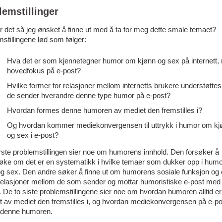
lemstillinger
 det så jeg ønsket å finne ut med å ta for meg dette smale temaet?
stillingene lød som følger:
Hva det er som kjennetegner humor om kjønn og sex på internett,
hovedfokus på e-post?
Hvilke former for relasjoner mellom internetts brukere understøttes
de sender hverandre denne type humor på e-post?
Hvordan formes denne humoren av mediet den fremstilles i?
Og hvordan kommer mediekonvergensen til uttrykk i humor om kj
og sex i e-post?
ste problemstillingen sier noe om humorens innhold. Den forsøker å
øke om det er en systematikk i hvilke temaer som dukker opp i hum
og sex. Den andre søker å finne ut om humorens sosiale funksjon og
relasjoner mellom de som sender og mottar humoristiske e-post med 
 De to siste problemstillingene sier noe om hvordan humoren alltid er
t av mediet den fremstilles i, og hvordan mediekonvergensen på e-po
 denne humoren.