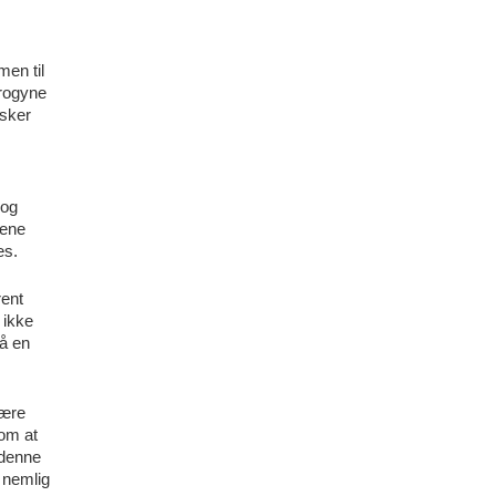
men til
drogyne
esker
 og
tene
es.
rent
 ikke
på en
være
 om at
 denne
 nemlig