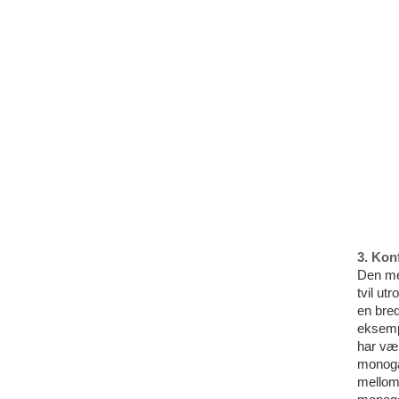
3. Kon
Den mes
tvil u
en bred
eksemp
har vær
monogam
mellom 