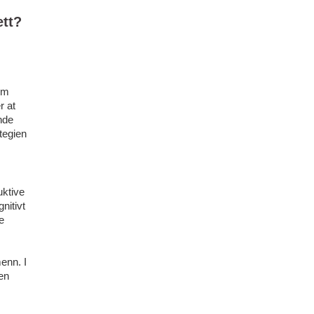
ett?
om
r at
ende
tegien
uktive
nitivt
e
enn. I
en