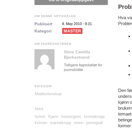
Prob
OM DENNE ARTIKKELEN
Hva var
Problem
Publisert
8. May 2010 - 9:31
Kategori
MASTER
OM FAGREDAKTØREN
Stine Camilla
Bjerkestrand
Tidligere fagredaktør for
journalistikk
KATEGORI
Den før
Medievitenskap
unders
kjønn 
bruker
TAGS
temaet.
humor
Kjønn
konvergens
kvinnekropp
betinge
kvinner
mannekropp
menn
pornografi
former