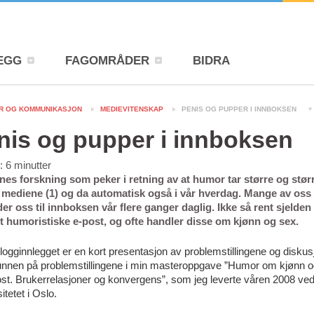
EGG
FAGOMRÅDER
BIDRA
R OG KOMMUNIKASJON
MEDIEVITENSKAP
PENIS OG PUPPER I INNBOKSEN
nis og pupper i innboksen
d:
6
minutter
nnes forskning som peker i retning av at humor tar større og stør
i mediene (1) og da automatisk også i vår hverdag. Mange av oss
er oss til innboksen vår flere ganger daglig. Ikke så rent sjelden 
dt humoristiske e-post, og ofte handler disse om kjønn og sex.
logginnlegget er en kort presentasjon av problemstillingene og diskus
funnen på problemstillingene i min masteroppgave ”Humor om kjønn 
st. Brukerrelasjoner og konvergens”, som jeg leverte våren 2008 ve
itetet i Oslo.