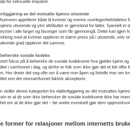
øp for seksuelle impulser.
terliggjøring av det motsatte kjønns utseende
umoren appellerer både til kvinner og menns overlegenhetsfølelse fo
jønns utseende og ytre attributter er gjenstand for latter. Spesielt er d
ryster i alle farger og fasonger som får gjennomgå. Dette kan igjen h
heng med at kvinner opplever et større press på i utseende, selv 
 økende grad opplever det samme.
e beherske sosiale kodeks
stort fokus på å beherske de sosiale kodeksene hva gjelder kjønn og
itet i samfunnet i dag, og derfor er folk som ikke gjør det et lett offer f
n. Her dreier det seg ofte om å være mer åpen og fortelle mer om kr
itet enn det storsamfunnet faktisk aksepterer.
 skiller denne kategorien fra «latterliggjøring av det motsattes kjønn
sel» er at de som ikke behersker de sosiale kodeksene ikke har noen
het om at de ikke gjør det – før andre eventuelt gjør dem oppmerks
ke former for relasjoner mellom internetts bruk