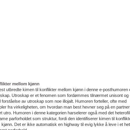
flikter mellom kjønn
t utbredte kimen til konflikter mellom kjønn i denne e-posthumoren 
troskap. Utroskap er et fenomen som fordømmes tilnærmet unisont og 
 forståelse av utroskap som noe illojalt. Humoren forteller, ofte med
ler fra virkeligheten, om hvordan man best hevner seg på en partne
t utro. Humoren i denne kategorien harselerer også med det heterofi
e parforholdet som struktur, fordi den identifiserer kimen til konflikt
kjønn. Det er ikke automatisk en highway til evig lykke å leve i et hete