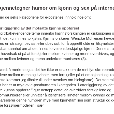
kjennetegner humor om kjønn og sex på intern
ier de seks kategoriene for e-postenes innhold noe om:
terliggjøring av det motsatte kjønns oppførsel
dig tilbakevendende tema innenfor kjønnsforskningen er diskusjonen 
dt det kun finnes to kjønn. Kjønnsforskeren Wencke Mühleisen hevde
nes en strategi, bevisst eller ubevisst, for å opprettholde en tilsynelat
dbar sannhet om at det finnes to vesensforskjellige kjønn. Denne stra
ll hovedsak ut på at forskjeller mellom kvinner og menn overdrives, og
ene mellom kvinner og menn underkommuniseres (3).
verdt å merke seg at det her ikke er snakk om de rent fysiske reprod
llene mellom menn og kvinner, men forskjeller på et emosjonelt og kog
ette kommer jeg tilbake til under avsnittet om biologisme). Det sentral
 her er at mye av e-posthumoren i kategorien ”Latterliggjøring av det
e kjønns oppførsel” gjør nettopp dette; de overdriver forskjellene og
mmuniserer eller unnlater å identifisere likheter mellom kvinner og m
g harselerer denne humoren mye med kjernefamilien som struktur og d
ge forsørgermodellen i sær.