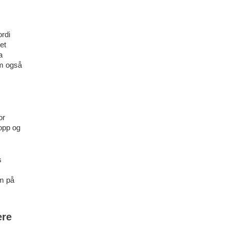
rdi
et
a
om også
or
opp og
s
om på
ere