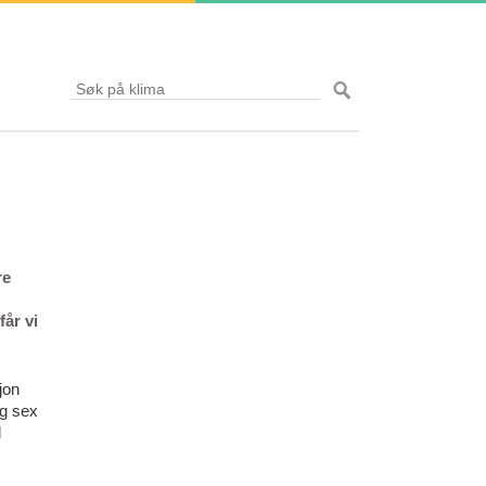
re
får vi
jon
og sex
d