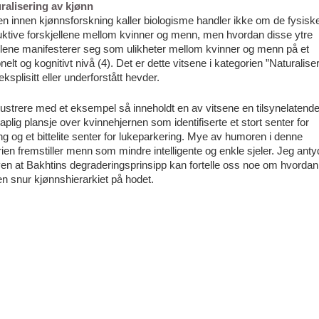
uralisering av kjønn
n innen kjønnsforskning kaller biologisme handler ikke om de fysisk
uktive forskjellene mellom kvinner og menn, men hvordan disse ytre
llene manifesterer seg som ulikheter mellom kvinner og menn på et
elt og kognitivt nivå (4). Det er dette vitsene i kategorien ”Naturalise
eksplisitt eller underforstått hevder.
llustrere med et eksempel så inneholdt en av vitsene en tilsynelatend
aplig plansje over kvinnehjernen som identifiserte et stort senter for
g og et bittelite senter for lukeparkering. Mye av humoren i denne
ien fremstiller menn som mindre intelligente og enkle sjeler. Jeg antyd
en at Bakhtins degraderingsprinsipp kan fortelle oss noe om hvorda
n snur kjønnshierarkiet på hodet.