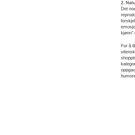
2. Nat
Det noe
reprod
forskje
emosjon
kjønn” 
For å i
vitensk
shoppin
kategor
oppgav
humore