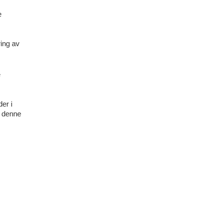
e
ring av
e
er i
n denne