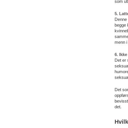
som utl
5. Lat
Denne h
begge k
kvinneb
sammen
menn i
6. Ikk
Det er 
seksual
humore
seksual
Det som
oppfør
bevisst
det.
Hvil