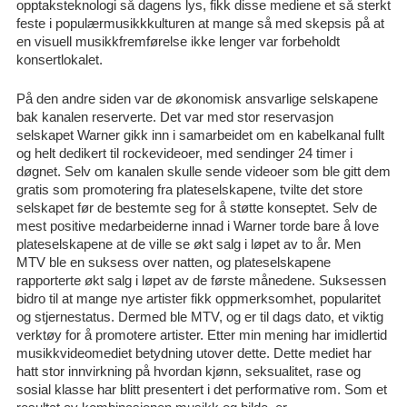
opptaksteknologi så dagens lys, fikk disse mediene et så sterkt
feste i populærmusikkkulturen at mange så med skepsis på at
en visuell musikkfremførelse ikke lenger var forbeholdt
konsertlokalet.
På den andre siden var de økonomisk ansvarlige selskapene
bak kanalen reserverte. Det var med stor reservasjon
selskapet Warner gikk inn i samarbeidet om en kabelkanal fullt
og helt dedikert til rockevideoer, med sendinger 24 timer i
døgnet. Selv om kanalen skulle sende videoer som ble gitt dem
gratis som promotering fra plateselskapene, tvilte det store
selskapet før de bestemte seg for å støtte konseptet. Selv de
mest positive medarbeiderne innad i Warner torde bare å love
plateselskapene at de ville se økt salg i løpet av to år. Men
MTV ble en suksess over natten, og plateselskapene
rapporterte økt salg i løpet av de første månedene. Suksessen
bidro til at mange nye artister fikk oppmerksomhet, popularitet
og stjernestatus. Dermed ble MTV, og er til dags dato, et viktig
verktøy for å promotere artister. Etter min mening har imidlertid
musikkvideomediet betydning utover dette. Dette mediet har
hatt stor innvirkning på hvordan kjønn, seksualitet, rase og
sosial klasse har blitt presentert i det performative rom. Som et