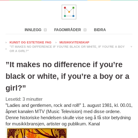
INNLEGG
FAGOMRÅDER
BIDRA
KUNST OG ESTETISKE FAG
MUSIKKVITENSKAP
”IT MAKES NO DIFFERENCE IF YOU’RE BLACK OR WHITE, IF YOU’RE A BOY
OR A GIRL?”
”It makes no difference if you’re
black or white, if you’re a boy or a
girl?”
Lesetid:
3
minutter
”Ladies and gentlemen, rock and roll!” 1. august 1981, kl. 00.01,
åpnet kanalen MTV (Music Television) med disse ordene.
Denne historiske hendelsen skulle vise seg å få stor betydning
for musikkbransjen, artister og publikum. Kanal