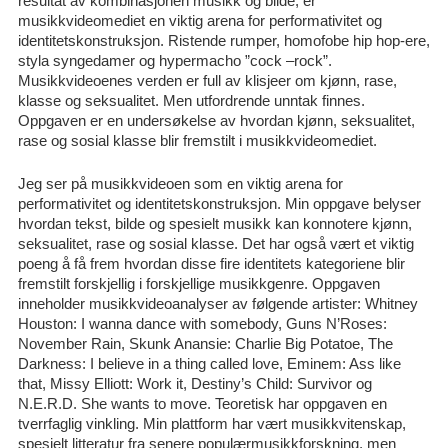
resultat av kombinasjonen musikk og bilde, er
musikkvideomediet en viktig arena for performativitet og
identitetskonstruksjon. Ristende rumper, homofobe hip hop-ere,
styla syngedamer og hypermacho ”cock –rock”.
Musikkvideoenes verden er full av klisjeer om kjønn, rase,
klasse og seksualitet. Men utfordrende unntak finnes.
Oppgaven er en undersøkelse av hvordan kjønn, seksualitet,
rase og sosial klasse blir fremstilt i musikkvideomediet.
Jeg ser på musikkvideoen som en viktig arena for
performativitet og identitetskonstruksjon. Min oppgave belyser
hvordan tekst, bilde og spesielt musikk kan konnotere kjønn,
seksualitet, rase og sosial klasse. Det har også vært et viktig
poeng å få frem hvordan disse fire identitets kategoriene blir
fremstilt forskjellig i forskjellige musikkgenre. Oppgaven
inneholder musikkvideoanalyser av følgende artister: Whitney
Houston: I wanna dance with somebody, Guns N’Roses:
November Rain, Skunk Anansie: Charlie Big Potatoe, The
Darkness: I believe in a thing called love, Eminem: Ass like
that, Missy Elliott: Work it, Destiny’s Child: Survivor og
N.E.R.D. She wants to move. Teoretisk har oppgaven en
tverrfaglig vinkling. Min plattform har vært musikkvitenskap,
spesielt litteratur fra senere populærmusikkforskning, men