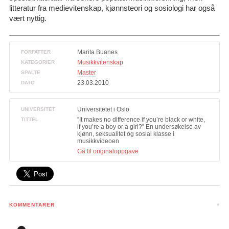
litteratur fra medievitenskap, kjønnsteori og sosiologi har også
vært nyttig.
Marita Buanes
FORFATTER
Musikkvitenskap
KATEGORIER
Master
SPALTE
23.03.2010
DATO
Universitetet i Oslo
UNIVERSITET
”It makes no difference if you’re black or white,
TITTEL
if you’re a boy or a girl?” En undersøkelse av
kjønn, seksualitet og sosial klasse i
musikkvideoen
Gå til originaloppgave
KOMMENTARER