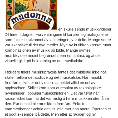
en skulle sende musikkvideoer
24 timer i døgnet. Forventningene til kanalen og reaksjonene
som fulgte i kjølvannet av lanseringen, var delte. Mange seere
var skeptiske til det nye mediet. Mye av kritikken kretset rundt
kombinasjonen av musikk og bilde. Mange syntes
musikkvideomediet begrenset seernes fantasi, og at det
visuelle gikk på bekostning av det musikalske.
I tidligere tiders musikkpraksis fantes det imidlertid ikke noe
skille mellom det auditive og det musikalske. Når musikk
fremføres live, er det visuelle aspektet alltid en del av
opplevelsen. Skillet kom som et resultat av teknologiske
nyvinninger i populærmusikkhistorien. Det var først når
radiomediet kom, at det var mulig å høre musikken uten å se
den. Før den tid ble musikken fremført. Enkelte
sammenhenger vektla det visuelle mer enn andre. Operaen er
et godt eksempel på dette. Men etter at radioen og ny