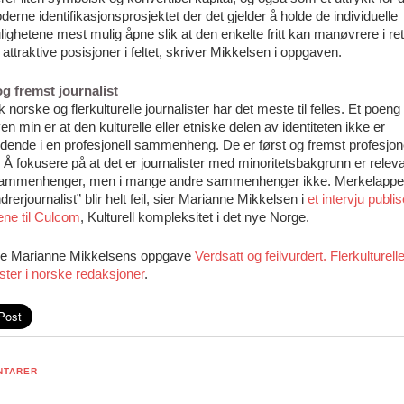
erne identifikasjonsprosjektet der det gjelder å holde de individuelle
ighetene mest mulig åpne slik at den enkelte fritt kan manøvrere i re
attraktive posisjoner i feltet, skriver Mikkelsen i oppgaven.
og fremst journalist
k norske og flerkulturelle journalister har det meste til felles. Et poeng 
n min er at den kulturelle eller etniske delen av identiteten ikke er
dende i en profesjonell sammenheng. De er først og fremst profesjone
 Å fokusere på at det er journalister med minoritetsbakgrunn er releva
ammenhenger, men i mange andre sammenhenger ikke. Merkelapp
drerjournalist” blir helt feil, sier Marianne Mikkelsen i
et intervju publis
ene til Culcom
, Kulturell kompleksitet i det nye Norge.
le Marianne Mikkelsens oppgave
Verdsatt og feilvurdert. Flerkulturell
ister i norske redaksjoner
.
NTARER