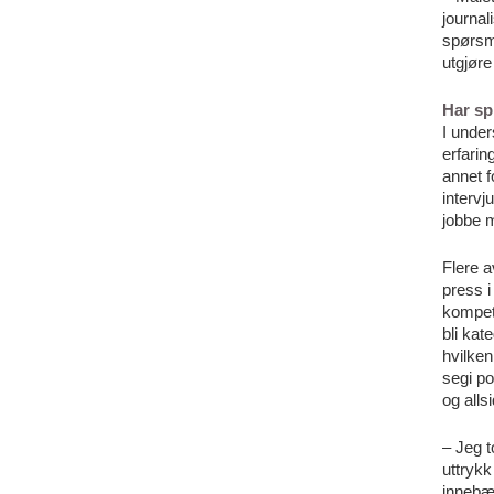
journal
spørsm
utgjøre
Har sp
I under
erfarin
annet f
interv
jobbe m
Flere a
press i
kompeta
bli kat
hvilken
segi po
og alls
– Jeg t
uttrykk
innebær