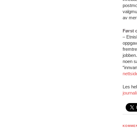
postmod
valgmul
av mer 
Først 
– Etnis
oppgave
fremtre
jobben.
noen s
“innvan
nettsid
Les he
journal
KOMME