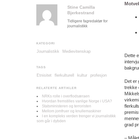
Motvek
Stine Camilla
Bjerkestrand
Tidligere fagredaktør for
journalistikk
KATEGORI
Journalistikk
Medievitenskap
Dette 
intervj
bakgru
TAGS
Etnisitet
flerkulturell
kultur
profesjon
Det er 
trekke 
RELATERTE ARTIKLER
Mikkels
NRKs rolle i overflodsæraen
virkemi
Hvordan fremstilles vanlige Norge i USA?
flerkul
Statsministeren og terroristen
Mellom jomfruer og knullemaskiner
premiss
I en kompleks verden trenger vi journalistikk
mennesk
som går i dybden
grad pr
– Målet