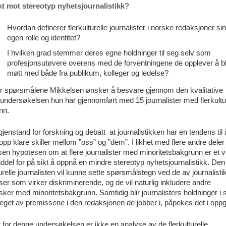
t mot stereotyp nyhetsjournalistikk?
Hvordan definerer flerkulturelle journalister i norske redaksjoner sin
egen rolle og identitet?
I hvilken grad stemmer deres egne holdninger til seg selv som
profesjonsutøvere overens med de forventningene de opplever å bl
møtt med både fra publikum, kolleger og ledelse?
er spørsmålene Mikkelsen ønsker å besvare gjennom den kvalitative
uundersøkelsen hun har gjennomført med 15 journalister med flerkultur
nn.
gjenstand for forskning og debatt at journalistikken har en tendens til 
opp klare skiller mellom ”oss” og ”dem”. I likhet med flere andre deler
en hypotesen om at flere journalister med minoritetsbakgrunn er et vi
ddel for på sikt å oppnå en mindre stereotyp nyhetsjournalistikk. Den
turelle journalisten vil kunne sette spørsmålstegn ved de av journalist
er som virker diskriminerende, og de vil naturlig inkludere andre
er med minoritetsbakgrunn. Samtidig blir journalisters holdninger i s
eget av premissene i den redaksjonen de jobber i, påpekes det i opp
 for denne undersøkelsen er ikke en analyse av de flerkulturelle