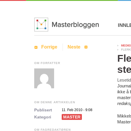
INNL
MEDIE
Forrige
Neste
FLERK
Fle
OM FORFATTER
st
Leseti
Journal
ikke å 
maste
OM DENNE ARTIKKELEN
redaks
Publisert
11. Feb 2010 - 9:08
Mikkel
Kategori
MASTER
Mastero
OM FAGREDAKTØREN