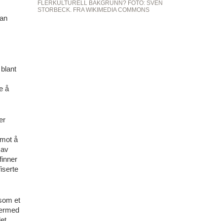
FLERKULTURELL BAKGRUNN? FOTO: SVEN
STORBECK. FRA WIKIMEDIA COMMONS
kan
 blant
e å
er
 mot å
 av
finner
iserte
 som et
 dermed
det