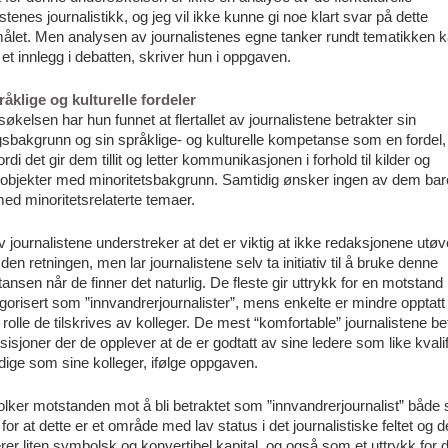
istenes journalistikk, og jeg vil ikke kunne gi noe klart svar på dette
ålet. Men analysen av journalistenes egne tanker rundt tematikken 
 et innlegg i debatten, skriver hun i oppgaven.
råklige og kulturelle fordeler
søkelsen har hun funnet at flertallet av journalistene betrakter sin
gsbakgrunn og sin språklige- og kulturelle kompetanse som en fordel,
ordi det gir dem tillit og letter kommunikasjonen i forhold til kilder og
juobjekter med minoritetsbakgrunn. Samtidig ønsker ingen av dem bar
ed minoritetsrelaterte temaer.
v journalistene understreker at det er viktig at ikke redaksjonene utøv
 den retningen, men lar journalistene selv ta initiativ til å bruke denne
nsen når de finner det naturlig. De fleste gir uttrykk for en motstand
egorisert som ”innvandrerjournalister”, mens enkelte er mindre opptatt
 rolle de tilskrives av kolleger. De mest “komfortable” journalistene be
sisjoner der de opplever at de er godtatt av sine ledere som like kvalif
idige som sine kolleger, ifølge oppgaven.
olker motstanden mot å bli betraktet som ”innvandrerjournalist” både
 for at dette er et område med lav status i det journalistiske feltet og
er liten symbolsk og konvertibel kapital, og også som et uttrykk for 