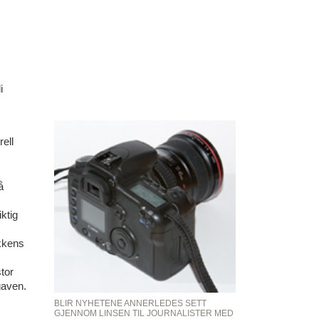
i
ell
å
ktig
ikkens
tor
gaven.
BLIR NYHETENE ANNERLEDES SETT
GJENNOM LINSEN TIL JOURNALISTER MED