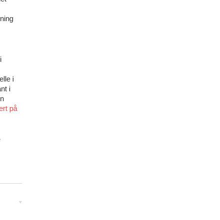
tning
i
lle i
nt i
en
ert på
e