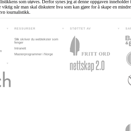
RESSURSER
STØTTET AV
SA
Slik skriver du webtekster som
fenger
Intranett
in
Masterprogrammer i Norge