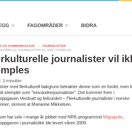
EGG
FAGOMRÅDER
BIDRA
R OG KOMMUNIKASJON
JOURNALISTIKK
ULTURELLE JOURNALISTER VIL IKKE STEMPLES
rkulturelle journalister vil i
emples
d:
3
minutter
ister med flerkulturell bakgrunn betrakter denne som en fordel, men l
bli stemplet som ”innvandrerjournalister”. Det kommer frem i
roppgaven
Verdsatt og feilvurdert – Flerkulturelle journalister i norske
joner
, skrevet at Marianne Mikkelsen.
sen har selv i mange år jobbet med NRK-programmet
Migrapolis
.
ppgaven i journalistikk ble levert våren 2009.