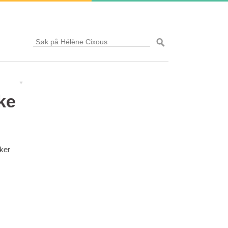
kke
iker